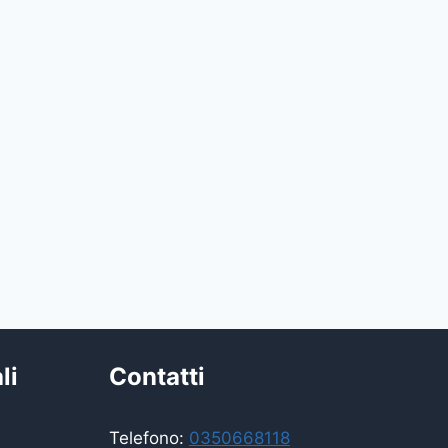
li
Contatti
Telefono:
0350668118