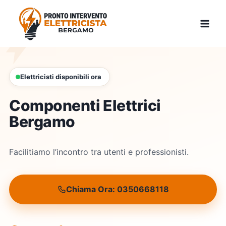
Skip
to
content
Elettricisti disponibili ora
Componenti Elettrici
Bergamo
Facilitiamo l’incontro tra utenti e professionisti.
Chiama Ora: 0350668118