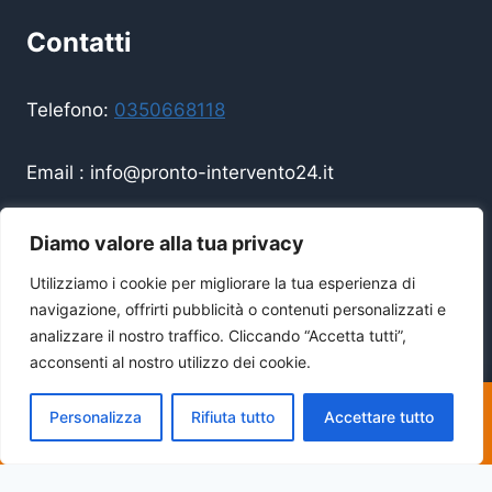
Contatti
Telefono:
0350668118
Email :
info@pronto-intervento24.it
Disponibilità 24/7 — Sempre operativi
Diamo valore alla tua privacy
Utilizziamo i cookie per migliorare la tua esperienza di
navigazione, offrirti pubblicità o contenuti personalizzati e
analizzare il nostro traffico. Cliccando “Accetta tutti”,
acconsenti al nostro utilizzo dei cookie.
Copyright Lu Costruzioni Di Lungu Codrin © 2026
| All Rights Reserved | P.IVA
01379550328
Personalizza
Rifiuta tutto
Accettare tutto
CHIAMA: 0350668118