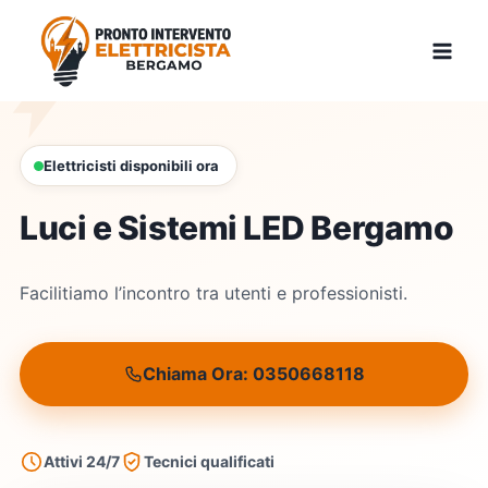
Skip
to
content
Elettricisti disponibili ora
Luci e Sistemi LED Bergamo
Facilitiamo l’incontro tra utenti e professionisti.
Chiama Ora: 0350668118
Attivi 24/7
Tecnici qualificati