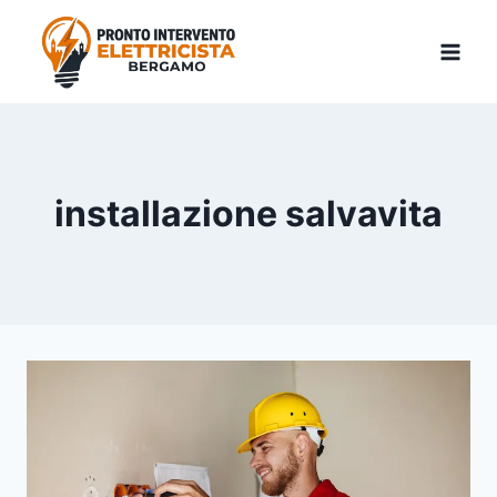
Skip
to
content
installazione salvavita