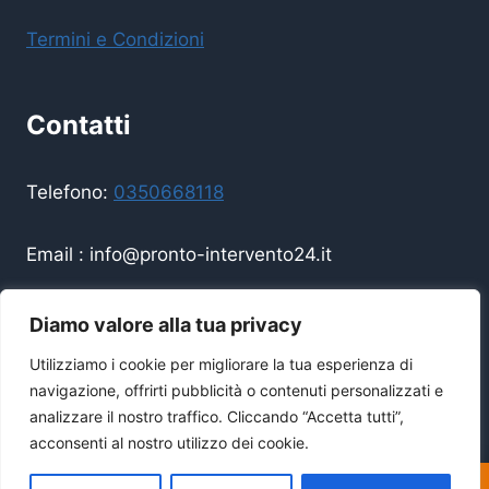
Termini e Condizioni
Contatti
Telefono:
0350668118
Email :
info@pronto-intervento24.it
Disponibilità 24/7 — Sempre operativi
Diamo valore alla tua privacy
Utilizziamo i cookie per migliorare la tua esperienza di
navigazione, offrirti pubblicità o contenuti personalizzati e
analizzare il nostro traffico. Cliccando “Accetta tutti”,
acconsenti al nostro utilizzo dei cookie.
Copyright Lu Costruzioni Di Lungu Codrin © 2026
| All Rights Reserved | P.IVA
01379550328