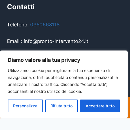
Contatti
Telefono:
0350668118
Email :
info@pronto-intervento24.it
Disponibilità 24/7 — Sempre operativi
Diamo valore alla tua privacy
Utilizziamo i cookie per migliorare la tua esperienza di
navigazione, offrirti pubblicità o contenuti personalizzati e
analizzare il nostro traffico. Cliccando “Accetta tutti”,
acconsenti al nostro utilizzo dei cookie.
Copyright Lu Costruzioni Di Lungu Codrin © 2026
| All Rights Reserved | P.IVA
01379550328
Personalizza
Rifiuta tutto
Accettare tutto
CHIAMA: 0350668118